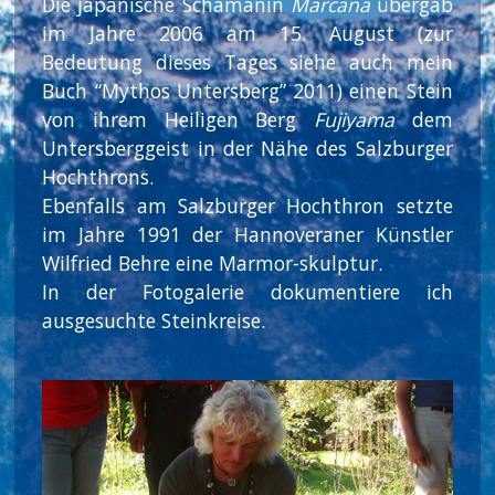
Die japanische Schamanin
Marcana
übergab
im Jahre 2006 am 15. August (zur
Bedeutung dieses Tages siehe auch mein
Buch “Mythos Untersberg” 2011) einen Stein
von ihrem Heiligen Berg
Fujiyama
dem
Untersberggeist in der Nähe des Salzburger
Hochthrons.
Ebenfalls am Salzburger Hochthron setzte
im Jahre 1991 der Hannoveraner Künstler
Wilfried Behre eine Marmor-skulptur.
In der Fotogalerie dokumentiere ich
ausgesuchte Steinkreise.