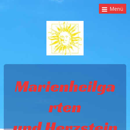
Menü
Marienheilga
rten
und Herzstein