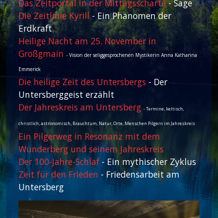
Das Zeitportal in der Mittagsscharte
- Sage
Die Zeitlinie Kyrill
- Ein Phänomen der
Erdkraft
Heilige Nacht am 25. November in
Großgmain
- Vision der seliggesprochenen Mystikerin Anna Katharina
Emmerick
Die heilige Zeit des Untersbergs
- Der
Untersberggeist erzählt
Der Jahreskreis am Untersberg
- Termine, keltisch,
christlich, astronomisch, Brauchtum, Natur, Orte, Menschen Pilgern im Jahreskreis
Ein Pilgerweg in Resonanz mit dem
Wunderberg und seinem Jahreskreis
Der 100-Jahre-Schlaf
- Ein mythischer Zyklus
Zeit für den Frieden
- Friedensarbeit am
Untersberg