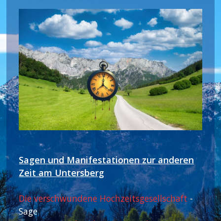
Sagen und Manifestationen zur anderen
Zeit am Untersberg
Die verschwundene Hochzeitsgesellschaft
-
Sage