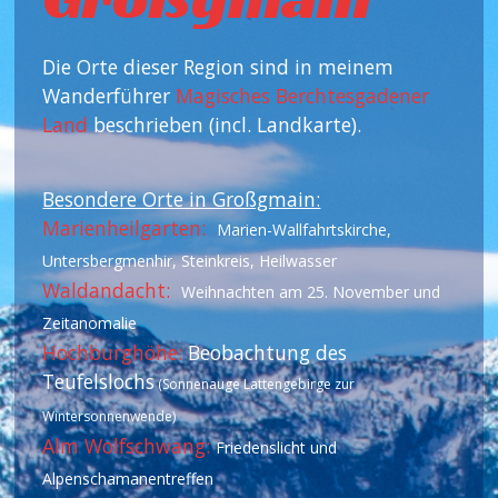
Die Orte dieser Region sind in meinem
Wanderführer
Magisches Berchtesgadener
Land
beschrieben (incl. Landkarte).
Besondere Orte in Großgmain:
Marienheilgarten:
Marien-Wallfahrtskirche,
Untersbergmenhir, Steinkreis, Heilwasser
Waldandacht:
Weihnachten am 25. November und
Zeitanomalie
Hochburghöhe:
Beobachtung des
Teufelslochs
(Sonnenauge Lattengebirge zur
Wintersonnenwende)
Alm Wolfschwang:
Friedenslicht und
Alpenschamanentreffen