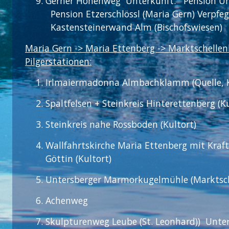
Gerner Höhenweg Unterkunft: Pensi
Pension Etzerschlössl (Maria Gern) Verp
Kastensteinerwand Alm (Bischofswiesen) 
Maria Gern -> Maria Ettenberg -> Marktschellen
Pilgerstationen:
Irlmaiermadonna Almbachklamm (Quelle, Ku
Spaltfelsen + Steinkreis Hinterettenberg (K
Steinkreis nahe Rossboden (Kultort)
Wallfahrtskirche Maria Ettenberg mit Kraft
Göttin (Kultort)
Untersberger Marmorkugelmühle (Marktsch
Achenweg
Skulpturenweg Leube (St. Leonhard)) Un