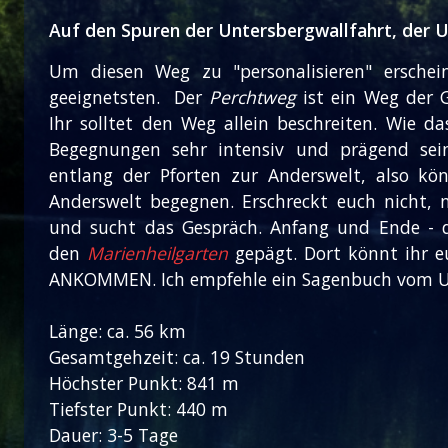
Auf den Spuren der Untersbergwallfahrt, der 
Um diesen Weg zu "personalisieren" ersche
geeignetsten. Der
Perchtweg
ist ein Weg der G
Ihr solltet den Weg allein beschreiten. Wie 
Begegnungen sehr intensiv und prägend sein
entlang der Pforten zur Anderswelt, also k
Anderswelt begegnen. Erschreckt euch nicht,
und sucht das Gespräch. Anfang und Ende - d
den
Marienheilgarten
gepägt. Dort könnt ihr 
ANKOMMEN. Ich empfehle ein Sagenbuch vom U
Länge: ca. 56 km
Gesamtgehzeit: ca. 19 Stunden
Höchster Punkt: 841 m
Tiefster Punkt: 440 m
Dauer: 3-5 Tage