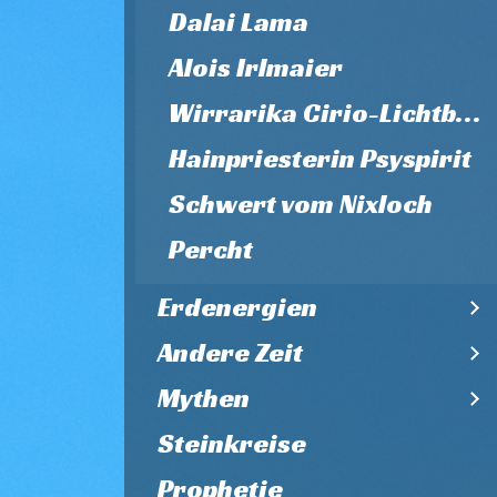
Dalai Lama
Alois Irlmaier
Wirrarika Cirio-Lichtbaum
Hainpriesterin Psyspirit
Schwert vom Nixloch
Percht
Erdenergien
Andere Zeit
Mythen
Steinkreise
Prophetie