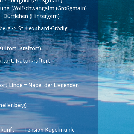
on Untersberghof (Großgmain)
fegung: Wolfschwangalm (Großgmain)
Dürrlehen (Hintergern)
berg -> St. Leonhard-Grödig
ltort, Kraftort)
ultort, Naturkraftort)
ort Linde = Nabel der Liegenden
ellenberg)
terkunft: Pension Kugelmühle